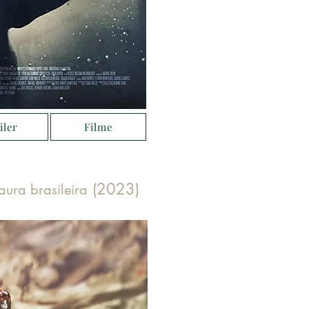
iler
Filme
(2023)
aura brasileira