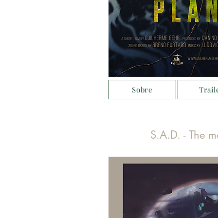
Sobre
Trail
S.A.D. - The 