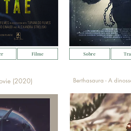
er
Filme
Sobre
Tra
Berthasaura - A dinoss
movie (2020)